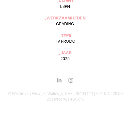
_CLIENT
ESPN
_WERKZAAMHEDEN
GRADING
_TYPE
TV PROMO
_JAAR
2025
© Walter van Alewijk | Walewijk, KVK: 78484111 | +31 6 12 28 00
20 | info@walewijk.nl